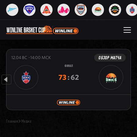
ОБЗОР МАТЧА
12.04
ВС
14:00
МСК
ФИНАЛ
73
:
62
Главная
Медиа