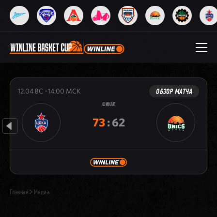
ОБЗОР МАТЧА
12.04
ВС
14:00
МСК
ФИНАЛ
73
:
62
Главная
Медиа