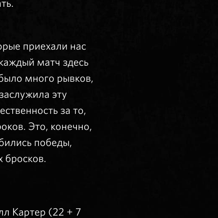
ть.
орые приехали нас
каждый матч здесь
 было много рывков,
 заслужила эту
ественность за то,
оков. Это, конечно,
бились победы,
х бросков.
лл Картер (22 + 7