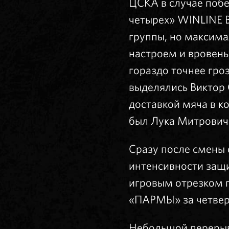
ЦСКА в случае поб
четырех» WINLINE B
группы, но максима
настроем и вровень
гораздо точнее гро
выделялись Виктор 
доставкой мяча в к
был Лука Митрович.
Сразу после смены 
интенсивности защ
игровым отрезком п
«ПАРМЫ» за четвер
Небольшой перерыв