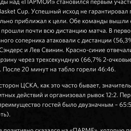
еды над «ПАРМОЙ» становился первым учас
asket Cup. Успешный исход не гарантировал
льно приближал к цели. Обе команды вышли 
 прошли почти всю дистанцию матча. В перво
зного соперника атаковали с дистанции (56,3
Сэндерс и Лев Свинин. Красно-синие отвечал
орзину через трехсекундную (66,7% 2-очковые
 После 20 минут на табло горели 46:46.
сторон ЦСКА, как это часто бывает, значител
итных действий и организовал рывок 12:2. П
реимущество гостей было двузначным – 65:54
ть).
 позитивно сказался на «ПАРМЕ», которую по