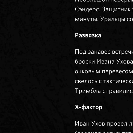
Сэндерс. Защитник з
минуты. Уральцы со
Развязка
Под занавес встреч
броски Ивана Ухова
очковым перевесом 
свелось к тактичес
Тримбла справилис
X-фактор
Иван Ухов провел лу