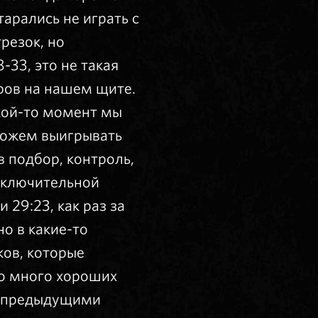
арались не играть с
резок, но
-33, это не такая
ров на нашем щите.
акой-то момент мы
 можем выигрывать
 подбор, контроль,
аключительной
 29:23, как раз за
о в какие-то
ков, которые
ло много хороших
с предыдущими