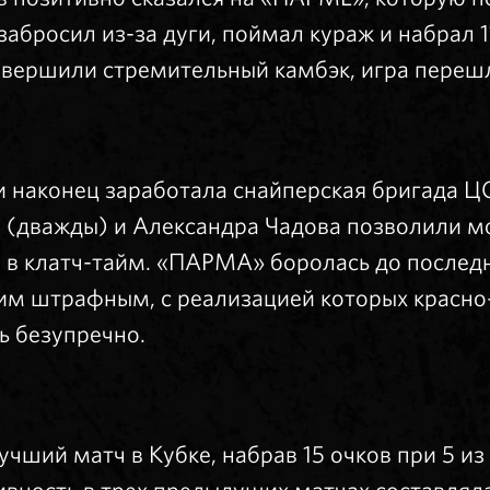
абросил из-за дуги, поймал кураж и набрал 11
вершили стремительный камбэк, игра перешл
и наконец заработала снайперская бригада Ц
 (дважды) и Александра Чадова позволили м
в клатч-тайм. «ПАРМА» боролась до последне
ким штрафным, с реализацией которых красно
ь безупречно.
чший матч в Кубке, набрав 15 очков при 5 из 