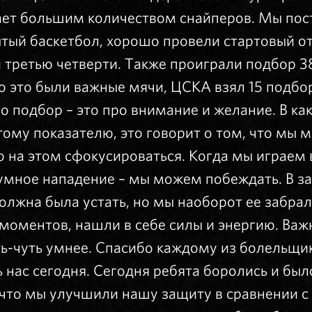
ает большим количеством снайперов. Мы пост
тый баскетбол, хорошо провели стартовый от
 третью четверти. Также проиграли подбор 38
о это были важные мячи, ЦСКА взял 15 подбо
 но подбор – это про внимание и желание. В к
ому показателю, это говорит о том, что мы
 на этом сфокусироваться. Когда мы играем в
умное нападение – мы можем побеждать. В з
лжна была устать, но мы наоборот ее забрали
 моментов, нашли в себе силы и энергию. Важн
ь-чуть умнее. Спасибо каждому из болельщи
нас сегодня. Сегодня ребята боролись и бы
 что мы улучшили нашу защиту в сравнении 