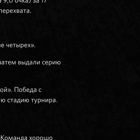
9,0 очка) за 17
перехвата.
е четырех».
 затем выдали серию
ой». Победа с
ю стадию турнира.
. Команда хорошо