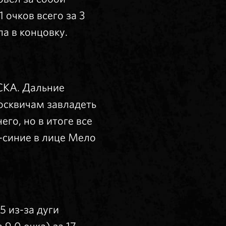
 очков всего за 3
а в концовку.
СКА. Дальние
осквичам завладеть
го, но в итоге все
-синие в лице Мело
5 из-за дуги