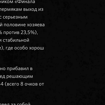
тником «Финала
 пермякам выход из
с серьезным
й половине хозяева
% против 23,5%),
и стабильной
), где особо хорош
ьно прибавил в
еред решающим
 (всего 8 очков от
вел за собой