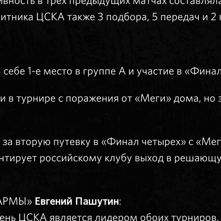
ивность в трех предыдущих матчах составляла 
щитника ЦСКА также 3 подбора, 5 передач и 2 
себе 1-е место в группе А и участие в «Финал
 в турнире с поражения от «Меги» дома, но
а вторую путевку в «Финал четырех» с «Мег
нтирует российскому клубу выход в решающу
ПАРМЫ»
Евгений Пашутин
:
день ЦСКА является лидером обоих турниров