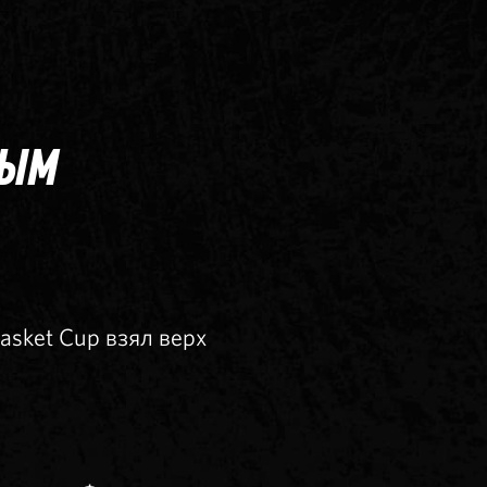
ВЫМ
sket Cup взял верх