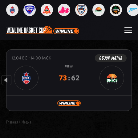
ОБЗОР МАТЧА
12.04
ВС
14:00
МСК
ФИНАЛ
73
:
62
Главная
Медиа