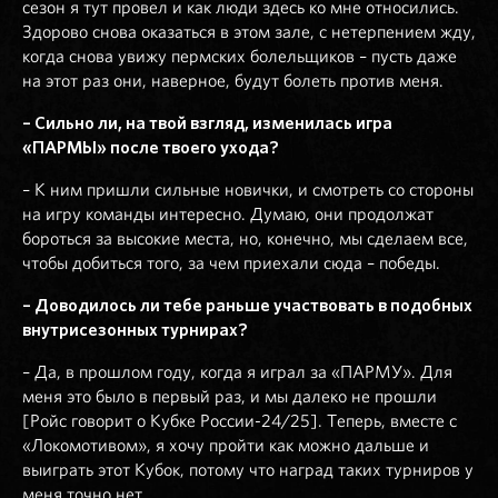
сезон я тут провел и как люди здесь ко мне относились.
Здорово снова оказаться в этом зале, с нетерпением жду,
когда снова увижу пермских болельщиков – пусть даже
на этот раз они, наверное, будут болеть против меня.
– Сильно ли, на твой взгляд, изменилась игра
«ПАРМЫ» после твоего ухода?
– К ним пришли сильные новички, и смотреть со стороны
на игру команды интересно. Думаю, они продолжат
бороться за высокие места, но, конечно, мы сделаем все,
чтобы добиться того, за чем приехали сюда – победы.
– Доводилось ли тебе раньше участвовать в подобных
внутрисезонных турнирах?
– Да, в прошлом году, когда я играл за «ПАРМУ». Для
меня это было в первый раз, и мы далеко не прошли
[Ройс говорит о Кубке России-24/25]. Теперь, вместе с
«Локомотивом», я хочу пройти как можно дальше и
выиграть этот Кубок, потому что наград таких турниров у
меня точно нет.